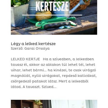
Légy a lelked kertésze
Szerző:
Garai Orsolya
LELKED KERTJE Ha a szívedben, a lelkedben
tavasz él, akkor az ablakon túl lehet tél, lehet
vihar, lehet bármi… ha kinézel, te csak virágzó
magnóliát, nyíló virágokat, repdeső katicákat,
csörgedező patakot látsz. Mert a lelkedből
látod. A tavaszt. Szíved...