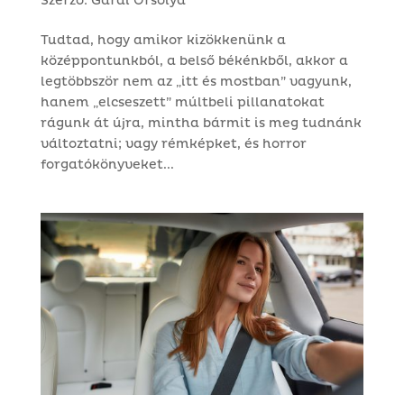
Szerző:
Garai Orsolya
Tudtad, hogy amikor kizökkenünk a
középpontunkból, a belső békénkből, akkor a
legtöbbször nem az „itt és mostban” vagyunk,
hanem „elcseszett” múltbeli pillanatokat
rágunk át újra, mintha bármit is meg tudnánk
változtatni; vagy rémképket, és horror
forgatókönyveket...