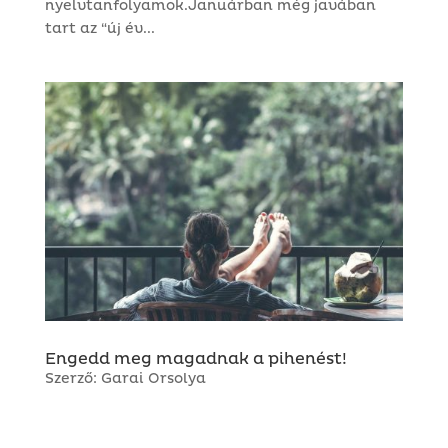
nyelvtanfolyamok.Januárban még javában
tart az “új év...
Engedd meg magadnak a pihenést!
Szerző:
Garai Orsolya