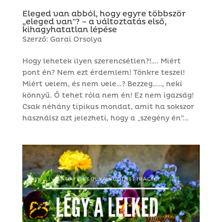
Eleged van abból, hogy egyre többször
„eleged van”? – a változtatás első,
kihagyhatatlan lépése
Szerző:
Garai Orsolya
Hogy lehetek ilyen szerencsétlen?!…. Miért
pont én? Nem ezt érdemlem! Tönkre teszel!
Miért velem, és nem vele…? Bezzeg….., neki
könnyű. Ő tehet róla nem én! Ez nem igazság!
Csak néhány tipikus mondat, amit ha sokszor
használsz azt jelezheti, hogy a „szegény én”...