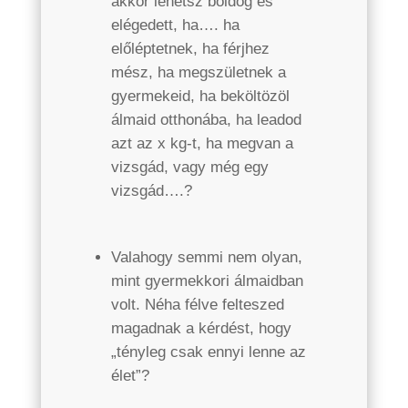
akkor lehetsz boldog és
elégedett, ha…. ha
előléptetnek, ha férjhez
mész, ha megszületnek a
gyermekeid, ha beköltözöl
álmaid otthonába, ha leadod
azt az x kg-t, ha megvan a
vizsgád, vagy még egy
vizsgád….?
Valahogy semmi nem olyan,
mint gyermekkori álmaidban
volt. Néha félve felteszed
magadnak a kérdést, hogy
„tényleg csak ennyi lenne az
élet”?