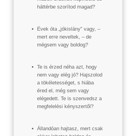
háttérbe szorítod magad?
Évek óta „jókislány” vagy, –
mert erre neveltek, – de
mégsem vagy boldog?
Te is érzed néha azt, hogy
nem vagy elég jó? Hajszolod
a tökéletességet, s hiába
éred el, még sem vagy
elégedett. Te is szenvedsz a
megfelelési kényszertől?
Állandóan hajtasz, mert csak