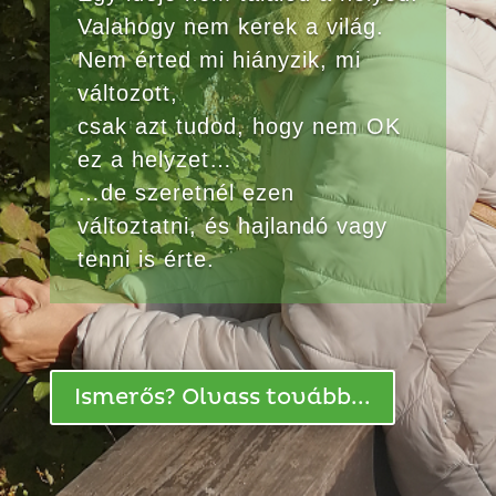
Valahogy nem kerek a világ.
Nem érted mi hiányzik, mi
változott,
csak azt tudod, hogy nem OK
ez a helyzet…
…de szeretnél ezen
változtatni, és hajlandó vagy
tenni is érte.
Ismerős? Olvass tovább...