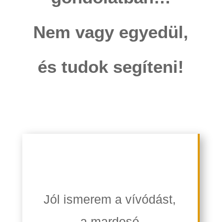
Nem vagy egyedül,
és tudok segíteni!
Jól ismere
m a vívódást,
a mardosó