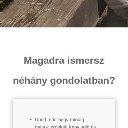
Magadra ismersz
néhány gondolatban?
Unod már, hogy mindig
mások érdekeit képviseld és